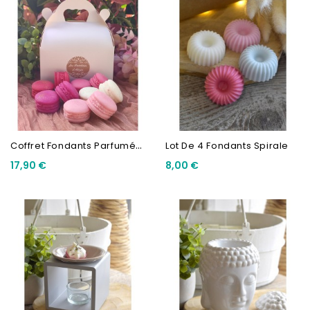
C
Offret Fondants Parfumés...
Lot De 4 Fondants Spirale
17,90 €
8,00 €