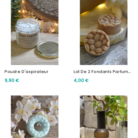
L
Ot De 2 Fondants Parfumés...
Poudre D'aspirateur
9,90 €
4,00 €