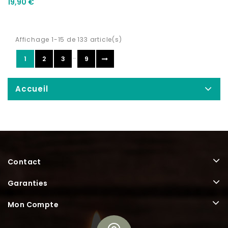
19,90 €
Affichage 1-15 de 133 article(s)
…
1
2
3
9
Accueil
Contact
Garanties
Mon Compte