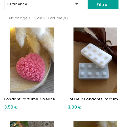

Pertinence
Filtrer
Affichage 1-15 de 133 article(s)
F
Ondant Parfumé Coeur Relief
L
Ot De 2 Fondants Parfumés...
3,50 €
3,00 €