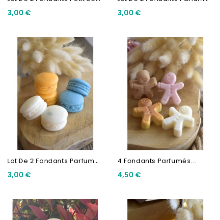
3,00 €
3,00 €
L
Ot De 2 Fondants Parfumés...
4 Fondants Parfumés...
3,00 €
4,50 €