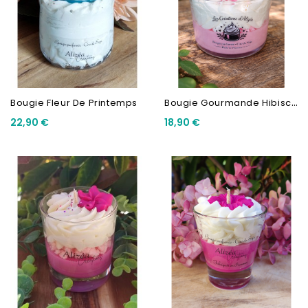
B
Ougie Gourmande Hibiscus
Bougie Fleur De Printemps
22,90 €
18,90 €