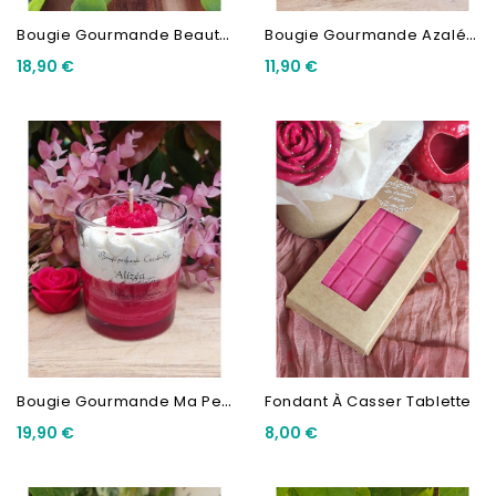
B
Ougie Gourmande Beauté Des...
B
Ougie Gourmande Azalée Du...
18,90 €
11,90 €
B
Ougie Gourmande Ma Petite...
Fondant À Casser Tablette
19,90 €
8,00 €