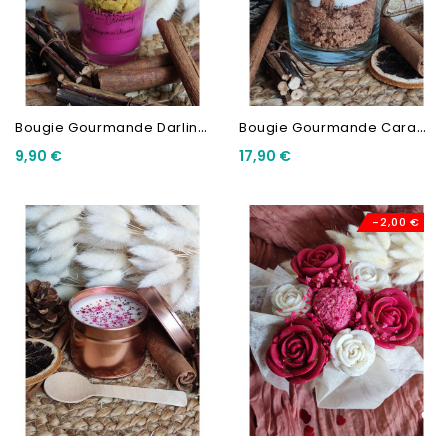
B
Ougie Gourmande Darling...
B
Ougie Gourmande Caramel
9,90 €
17,90 €
-2,00 €