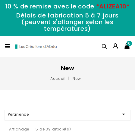
10 % de remise avec le code
*ALIZEA10*
Délais de fabrication 5 à 7 jours
(peuvent s'allonger selon les
températures)
0
New
Accueil
New

Pertinence
Affichage 1-15 de 39 article(s)