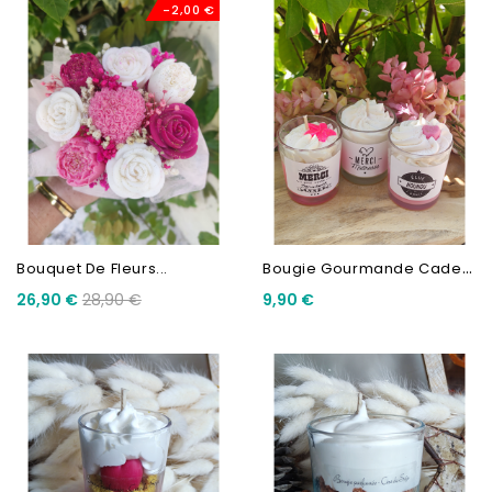
-2,00 €
B
Ougie Gourmande Cadeau Fin...
Bouquet De Fleurs...
26,90 €
28,90 €
9,90 €