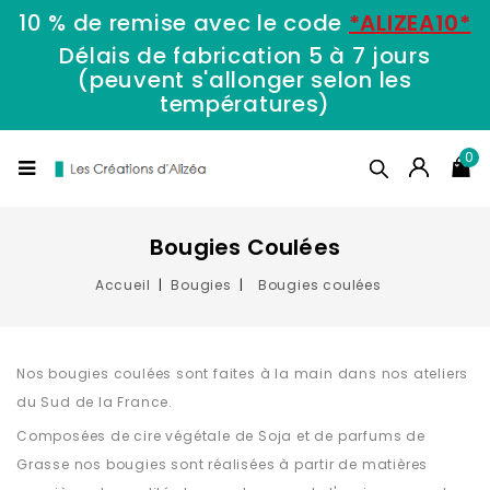
10 % de remise avec le code
*ALIZEA10*
Délais de fabrication 5 à 7 jours
(peuvent s'allonger selon les
températures)
0
Bougies Coulées
Accueil
Bougies
Bougies coulées
Nos bougies coulées sont faites à la main dans nos ateliers
du Sud de la France.
Composées de cire végétale de Soja et de parfums de
Grasse nos bougies sont réalisées à partir de matières