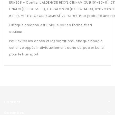
EUH208 - Contient ALDEHYDE HEXYL CINNAMIQUE(101-86-0), CI
LINALOL(10339-55-6), FLORALOZONE(67634-14-4), HYDROXYCIT
57-2), METHYLIONONE GAMMA(127-51-5). Peut produire une réa
Chaque création est unique par sa forme et sa
couleur.
Pour éviter les chocs et les vibrations, chaque bougie
est enveloppée individuellement dans du papier bulle
pour le transport.
Contact
Garanties