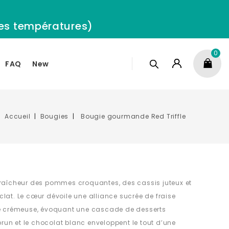
 les températures)
0
FAQ
New
Accueil
Bougies
Bougie gourmande Red Triffle
fraîcheur des pommes croquantes, des cassis juteux et
lat. Le cœur dévoile une alliance sucrée de fraise
le crémeuse, évoquant une cascade de desserts
brun et le chocolat blanc enveloppent le tout d’une