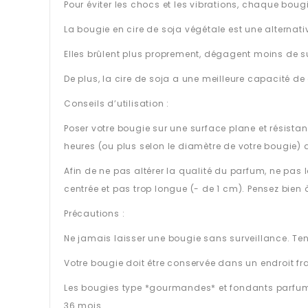
Pour éviter les chocs et les vibrations, chaque boug
La bougie en cire de soja végétale est une alternati
Elles brûlent plus proprement, dégagent moins de s
De plus, la cire de soja a une meilleure capacité d
Conseils d’utilisation :
Poser votre bougie sur une surface plane et résistant
heures (ou plus selon le diamètre de votre bougie) 
Afin de ne pas altérer la qualité du parfum, ne pas l
centrée et pas trop longue (- de 1 cm). Pensez bien
Précautions :
Ne jamais laisser une bougie sans surveillance. Te
Votre bougie doit être conservée dans un endroit frai
Les bougies type *gourmandes* et fondants parfumé
36 mois.