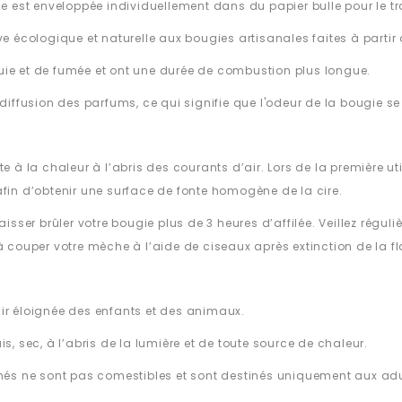
ie est enveloppée individuellement dans du papier bulle pour le tr
ve écologique et naturelle aux bougies artisanales faites à partir 
uie et de fumée et ont une durée de combustion plus longue.
e diffusion des parfums, ce qui signifie que l'odeur de la bougie
e à la chaleur à l’abris des courants d’air. Lors de la première ut
afin d’obtenir une surface de fonte homogène de la cire.
aisser brûler votre bougie plus de 3 heures d’affilée. Veillez régul
 à couper votre mèche à l’aide de ciseaux après extinction de la 
nir éloignée des enfants et des animaux.
s, sec, à l’abris de la lumière et de toute source de chaleur.
s ne sont pas comestibles et sont destinés uniquement aux adul