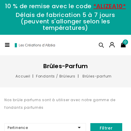
10 % de remise avec le code
*ALIZEA10*
Délais de fabrication 5 à 7 jours
(peuvent s'allonger selon les
températures)
0
Brûles-Parfum
Accueil
Fondants / Brûleurs
Brûles-parfum
Nos brûle parfums sont à utiliser avec notre gamme de
fondants parfumés

Pertinence
Filtrer